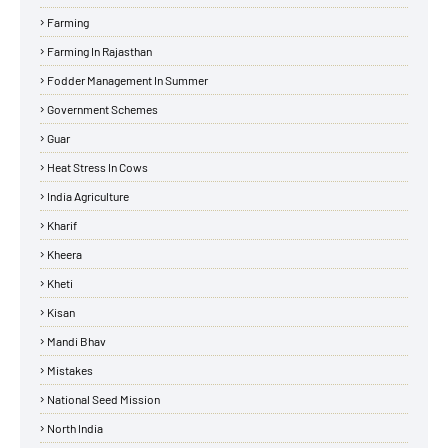
Farming
Farming In Rajasthan
Fodder Management In Summer
Government Schemes
Guar
Heat Stress In Cows
India Agriculture
Kharif
Kheera
Kheti
Kisan
Mandi Bhav
Mistakes
National Seed Mission
North India